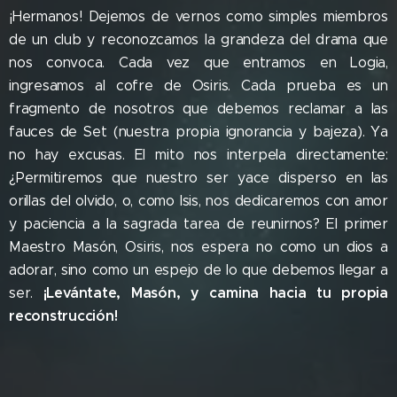
¡Hermanos! Dejemos de vernos como simples miembros
de un club y reconozcamos la grandeza del drama que
nos convoca. Cada vez que entramos en Logia,
ingresamos al cofre de Osiris. Cada prueba es un
fragmento de nosotros que debemos reclamar a las
fauces de Set (nuestra propia ignorancia y bajeza). Ya
no hay excusas. El mito nos interpela directamente:
¿Permitiremos que nuestro ser yace disperso en las
orillas del olvido, o, como Isis, nos dedicaremos con amor
y paciencia a la sagrada tarea de reunirnos? El primer
Maestro Masón, Osiris, nos espera no como un dios a
adorar, sino como un espejo de lo que debemos llegar a
¡Levántate, Masón, y camina hacia tu propia
ser.
reconstrucción!