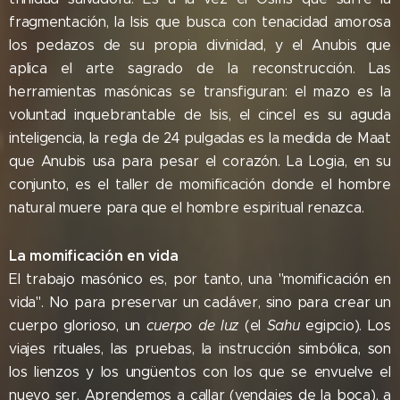
fragmentación, la Isis que busca con tenacidad amorosa
los pedazos de su propia divinidad, y el Anubis que
aplica el arte sagrado de la reconstrucción. Las
herramientas masónicas se transfiguran: el mazo es la
voluntad inquebrantable de Isis, el cincel es su aguda
inteligencia, la regla de 24 pulgadas es la medida de Maat
que Anubis usa para pesar el corazón. La Logia, en su
conjunto, es el taller de momificación donde el hombre
natural muere para que el hombre espiritual renazca.
La momificación en vida
El trabajo masónico es, por tanto, una "momificación en
vida". No para preservar un cadáver, sino para crear un
cuerpo glorioso, un
cuerpo de luz
(el
Sahu
egipcio). Los
viajes rituales, las pruebas, la instrucción simbólica, son
los lienzos y los ungüentos con los que se envuelve el
nuevo ser. Aprendemos a callar (vendajes de la boca), a