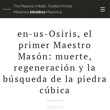
The Masonic Initiatic Tradition Portal
Masónica
Iniciática
Masónica
Masónica
egipcia
en-us-Osiris, el
primer Maestro
Masón: muerte,
regeneración y la
búsqueda de la piedra
cúbica
11/13/2025