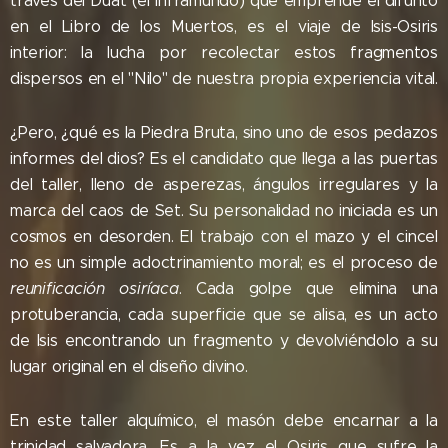
través del Duat (el inframundo) que emprende el difunto
en el Libro de los Muertos, es el viaje de Isis-Osiris
interior: la lucha por recolectar estos fragmentos
dispersos en el "Nilo" de nuestra propia experiencia vital.
¿Pero, ¿qué es la Piedra Bruta, sino uno de esos pedazos
informes del dios? Es el candidato que llega a las puertas
del taller, lleno de asperezas, ángulos irregulares y la
marca del caos de Set. Su personalidad no iniciada es un
cosmos en desorden. El trabajo con el mazo y el cincel
no es un simple adoctrinamiento moral; es el proceso de
reunificación osiríaca
. Cada golpe que elimina una
protuberancia, cada superficie que se alisa, es un acto
de Isis encontrando un fragmento y devolviéndolo a su
lugar original en el diseño divino.
En este taller alquímico, el masón debe encarnar a la
trinidad salvadora. Es a la vez el Osiris que sufre la