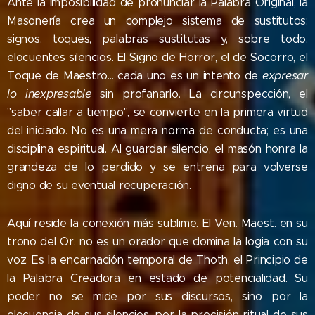
Ante la imposibilidad de pronunciar la Palabra Original, la
Masonería crea un complejo sistema de sustitutos:
signos, toques, palabras sustitutas y, sobre todo,
elocuentes silencios. El Signo de Horror, el de Socorro, el
Toque de Maestro... cada uno es un intento de
expresar
lo inexpresable
sin profanarlo. La circunspección, el
"saber callar a tiempo", se convierte en la primera virtud
del iniciado. No es una mera norma de conducta; es una
disciplina espiritual. Al guardar silencio, el masón honra la
grandeza de lo perdido y se entrena para volverse
digno de su eventual recuperación.
Aquí reside la conexión más sublime. El Ven. Maest. en su
trono del Or. no es un orador que domina la logia con su
voz. Es la encarnación temporal de Thoth, el Principio de
la Palabra Creadora en estado de potencialidad. Su
poder no se mide por sus discursos, sino por la
elocuencia de sus silencios, por la precisión ritual de sus