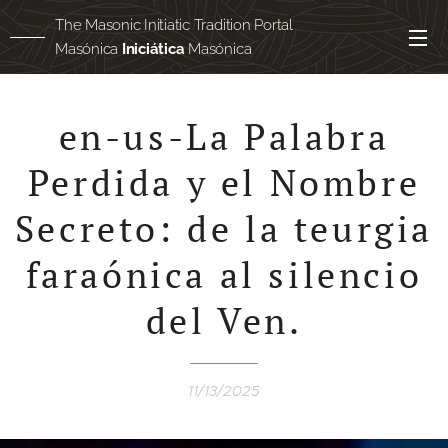
The Masonic Initiatic Tradition Portal
Masónica
Iniciática
Masónica
Masónica
egipcia
en-us-La Palabra
Perdida y el Nombre
Secreto: de la teurgia
faraónica al silencio
del Ven.
11/13/2025