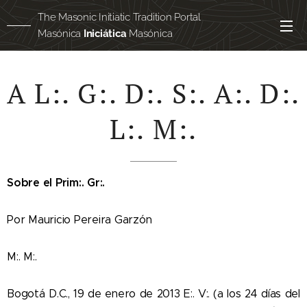
The Masonic Initiatic Tradition Portal
Masónica
Iniciática
Masónica
Masónica
egipcia
A L:. G:. D:. S:. A:. D:.
L:. M:.
Sobre el Prim:. Gr:.
Por Mauricio Pereira Garzón
M:. M:.
Bogotá D.C., 19 de enero de 2013 E:. V:. (a los 24 días del